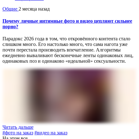
Общие
2 месяца назад
Почему личные интимные фото и видео цепляют сильнее
порно?
Парадокс 2026 года в том, что откровённого контента стало
слишком много. Его настолько много, что сама нагота уже
почти перестала производить впечатление. Алгоритмы
ежедневно вываливают бесконечные ленты одинаковых лиц,
одинаковых поз и одинаково «идеальной» сексуальности.
Читать дальше
#фото на заказ
#видео на заказ
На этом все