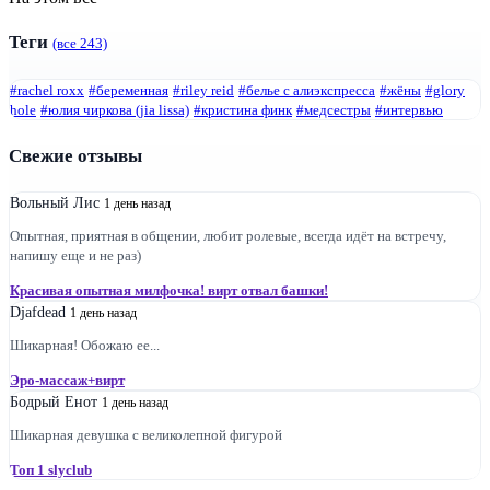
Теги
(все 243)
#rachel roxx
#беременная
#riley reid
#белье с алиэкспресса
#жëны
#glory
hole
#юлия чиркова (jia lissa)
#кристина финк
#медсестры
#интервью
Свежие отзывы
Вольный Лис
1 день назад
Опытная, приятная в общении, любит ролевые, всегда идёт на встречу,
напишу еще и не раз)
Красивая опытная милфочка! вирт отвал башки!
Djafdead
1 день назад
Шикарная! Обожаю ее...
Эро-массаж+вирт
Бодрый Енот
1 день назад
Шикарная девушка с великолепной фигурой
Топ 1 slyclub