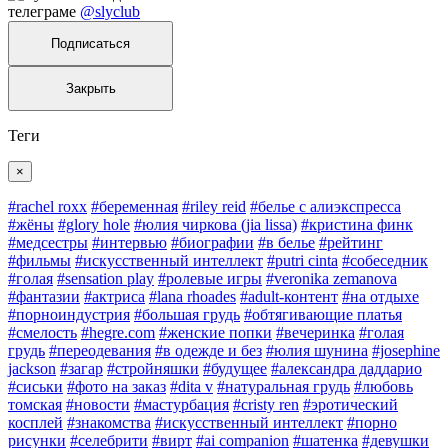
телеграме
@slyclub
Подписаться
Закрыть
Теги
×
#rachel roxx
#беременная
#riley reid
#белье с алиэкспресса
#жëны
#glory hole
#юлия чиркова (jia lissa)
#кристина финк
#медсестры
#интервью
#биографии
#в белье
#рейтинг
#фильмы
#искусственный интеллект
#putri cinta
#собеседник
#голая
#sensation play
#ролевые игры
#veronika zemanova
#фантазии
#актриса
#lana rhoades
#adult-контент
#на отдыхе
#порноиндустрия
#большая грудь
#обтягивающие платья
#смелость
#hegre.com
#женские попки
#вечеринка
#голая
грудь
#переодевания
#в одежде и без
#юлия шунина
#josephine
jackson
#загар
#стройняшки
#будущее
#александра даддарио
#сиськи
#фото на заказ
#dita v
#натуральная грудь
#любовь
томская
#новости
#мастурбация
#cristy ren
#эротический
косплей
#знакомства
#искусственный интеллект
#порно
рисунки
#селебрити
#вирт
#ai companion
#шатенка
#девушки