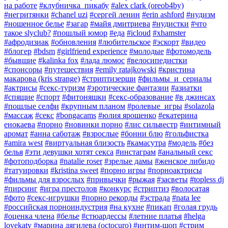
на работе
#клубничка_пикабу
#alex clark (oreob4by)
#негритянки
#chanel uzi
#сергей ленин
#erin ashford
#нудизм
#ношенное белье
#загар
#майя дмитриева
#нудистки
#что
такое slyclub?
#пошлый юмор
#еда
#icloud
#xhamster
#афродизиак
#обновления
#любительское
#эскорт
#видео
#блогер
#bdsm
#girlfriend experience
#молодые
#фотомодель
#бывшие
#kalinka fox
#лада люмос
#велосипедистки
#спонсоры
#путешествия
#emily ratajkowski
#кристина
макарова (kris strange)
#стриптизерши
#фильмы_и_сериалы
#актрисы
#секс-туризм
#эротические фантазии
#азиатки
#спящие
#спорт
#фитоняшки
#секс-образование
#в джинсах
#пошлые селфи
#крупным планом
#ролевые_игры
#solazola
#массаж
#секс
#bongacams
#юлия ярошенко
#екатерина
енокаева
#порно
#новинки порно
#лис сильвестр
#интимный
аромат
#анна саботаж
#взрослые
#бонни блю
#гольфистка
#amira west
#виртуальная близость
#камасутра
#модель
#без
белья
#эти девушки хотят секса
#инстаграм
#анальный секс
#фотоподборка
#natalie roser
#зрелые дамы
#женское либидо
#татуировки
#kristina sweet
#порно игры
#порноактрисы
#фильмы для взрослых
#привычки
#рыжая
#засветы
#topless dj
#пирсинг
#игра престолов
#конкурс
#стриптиз
#волосатая
#фото
#секс-игрушки
#порно рекорды
#эстрада
#nata lee
#российская порноиндустрия
#на кухне
#пикап
#голая грудь
#оценка члена
#белье
#стюардессы
#летние платья
#helga
lovekaty
#марина дягилева (octocuro)
#интим-шоп
#стрим