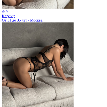
9
Kery vip
От 31 до 35 лет
·
Москва