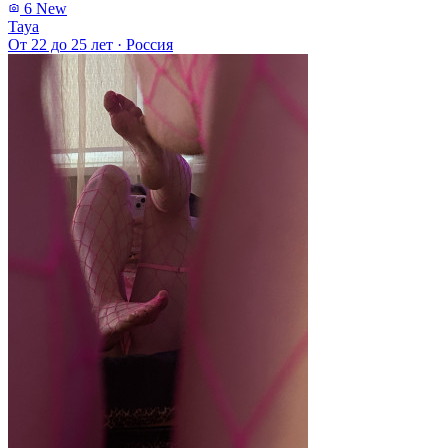
6
New
Taya
От 22 до 25 лет
·
Россия