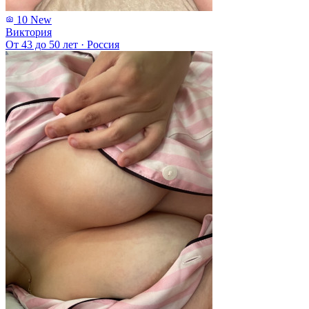
10
New
Виктория
От 43 до 50 лет
·
Россия