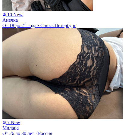
10
New
Анечка
От 18 до 21 года
·
Санкт-Петербург
7
New
Милана
От 26 до 30 лет
·
Россия