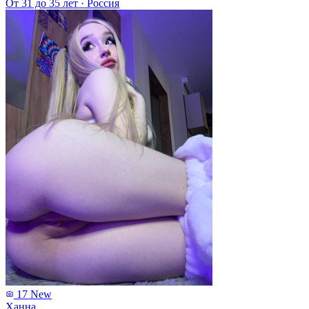
От 31 до 35 лет
·
Россия
17
New
Ханна