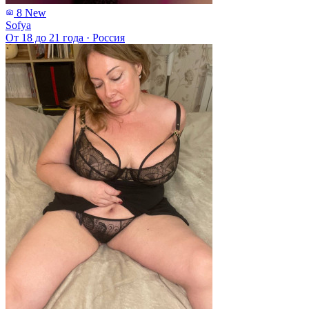
8
New
Sofya
От 18 до 21 года
·
Россия