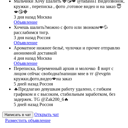
Мальчики Хочу Шалить 🍓😘💋 @radasss1 Видеозвонок,
кружки , переписка , фото ,готовое видео и на заказ 😇
💋😘🍓
3 дня назад
Москва
Объявление
Хочешь шалить?можно с фото или звонком💋💦
расслабимся тигр.
3 дня назад
Россия
Объявление
Ароматное нижнее бельё, чулочки и прочее отправлю
анонимной доставкой
4 дня назад
Москва
Объявление
Переписка, Беременный архив и молочко 🍼вирт с
лицом сейчас свободна!напиши мне в тг @evgrin
кружки,фото,видео💋на заказ
5 дней назад
Россия
🔥Предлагаю девушкам работу удалено, с гибким
графиком и с высоким, стабильным заработком, без
задержек. TG @Zak200_6🔥
5 дней назад
Россия
Открыть чат
Написать в чат
Разместить объявление