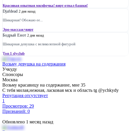
Красивая опытная милфочка! вирт отвал башки!
Djafdead
2 дня назад
Шикарная! Обожаю ее...
Эро-массаж+вирт
Бодрый Енот
2 дня назад
Шикарная девушка с великолепной фигурой
Топ 1 slyclub
Возьму девушка на содержания
Учкуду
Спонсоры
Москва
Возьму красавицу на содержание, мне 35
С тебя милая,нежная, ласковая мск и область tg @ychkydy
Репутация отсутствует
1
Просмотров: 29
Признаний: 0
Обновлено 1 месяц назад