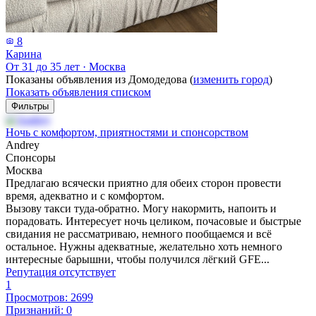
8
Карина
От 31 до 35 лет
·
Москва
Показаны объявления из Домодедова (
изменить город
)
Показать объявления списком
Фильтры
Ночь с комфортом, приятностями и спонсорством
Andrey
Спонсоры
Москва
Предлагаю всячески приятно для обеих сторон провести
время, адекватно и с комфортом.
Вызову такси туда-обратно. Могу накормить, напоить и
порадовать. Интересует ночь целиком, почасовые и быстрые
свидания не рассматриваю, немного пообщаемся и всё
остальное. Нужны адекватные, желательно хоть немного
интересные барышни, чтобы получился лёгкий GFE...
Репутация отсутствует
1
Просмотров: 2699
Признаний: 0