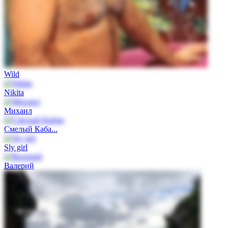
Wild
Nikita
Михаил
Смелый Каба...
Sly girl
Валерий