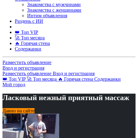
Знакомства с мужчинами
Знакомства с женщинами
Интим объявления
Раздень с ИИ
👑 Топ VIP
🚀 Топ месяца
🔥 Горячая стена
Содержанки
Разместить объявление
Вход и регистрация
Разместить объявление
Вход и регистрация
👑 Топ VIP
🚀 Топ месяца
🔥 Горячая стена
Содержанки
Мой город
Ласковый нежный приятный массаж
Давно на сайте