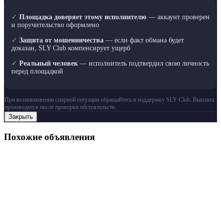
✓
Площадка доверяет этому исполнителю
— аккаунт проверен
и поручительство оформлено
✓
Защита от мошенничества
— если факт обмана будет
доказан, SLY Club компенсирует ущерб
✓
Реальный человек
— исполнитель подтвердил свою личность
перед площадкой
При возникновении спорной ситуации обращайтесь в поддержку SLY Club. Выплата
производится после проверки обстоятельств.
Закрыть
Похожие объявления