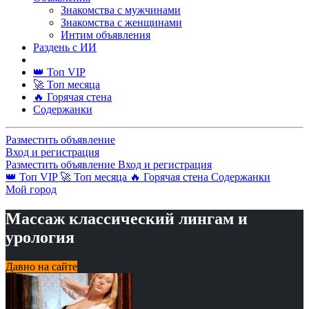
Знакомства с мужчинами
Знакомства с женщинами
Интим объявления
Раздень с ИИ
👑 Топ VIP
🚀 Топ месяца
🔥 Горячая стена
Содержанки
Разместить объявление
Вход и регистрация
Разместить объявление
Вход и регистрация
👑 Топ VIP
🚀 Топ месяца
🔥 Горячая стена
Содержанки
Мой город
Массаж классический лингам и
урология
Давно на сайте