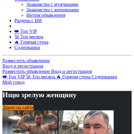
Знакомства с мужчинами
Знакомства с женщинами
Интим объявления
Раздень с ИИ
👑 Топ VIP
🚀 Топ месяца
🔥 Горячая стена
Содержанки
Разместить объявление
Вход и регистрация
Разместить объявление
Вход и регистрация
👑 Топ VIP
🚀 Топ месяца
🔥 Горячая стена
Содержанки
Мой город
Ищю зрелую женщину
Давно на сайте