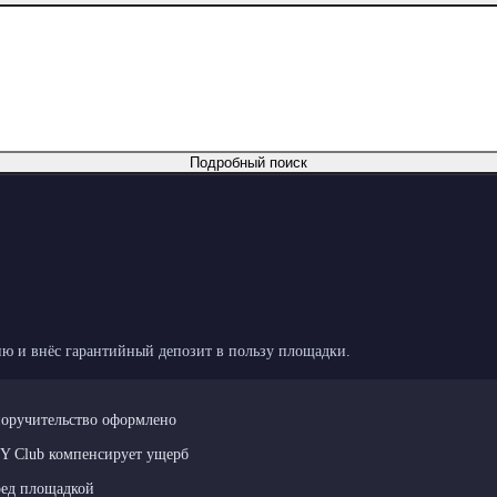
Подробный поиск
ю и внёс гарантийный депозит в пользу площадки.
поручительство оформлено
LY Club компенсирует ущерб
ред площадкой