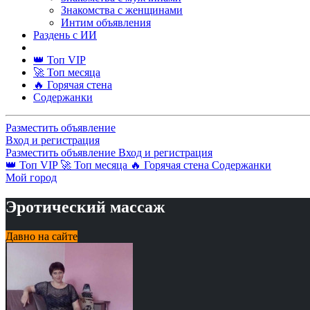
Знакомства с женщинами
Интим объявления
Раздень с ИИ
👑 Топ VIP
🚀 Топ месяца
🔥 Горячая стена
Содержанки
Разместить объявление
Вход и регистрация
Разместить объявление
Вход и регистрация
👑 Топ VIP
🚀 Топ месяца
🔥 Горячая стена
Содержанки
Мой город
Эротический массаж
Давно на сайте