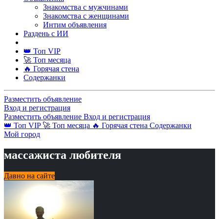
Знакомства с мужчинами
Знакомства с женщинами
Интим объявления
Раздень с ИИ
👑 Топ VIP
🚀 Топ месяца
🔥 Горячая стена
Содержанки
Разместить объявление
Вход и регистрация
Разместить объявление
Вход и регистрация
👑 Топ VIP
🚀 Топ месяца
🔥 Горячая стена
Содержанки
Мой город
массажиста любителя
Давно на сайте