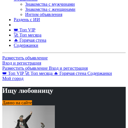
Знакомства с мужчинами
Знакомства с женщинами
Интим объявления
Раздень с ИИ
👑 Топ VIP
🚀 Топ месяца
🔥 Горячая стена
Содержанки
Разместить объявление
Вход и регистрация
Разместить объявление
Вход и регистрация
👑 Топ VIP
🚀 Топ месяца
🔥 Горячая стена
Содержанки
Мой город
Ищу любовницу
Давно на сайте