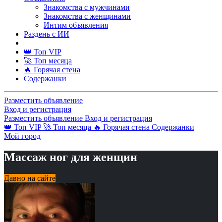
Знакомства с мужчинами
Знакомства с женщинами
Интим объявления
Раздень с ИИ
👑 Топ VIP
🚀 Топ месяца
🔥 Горячая стена
Содержанки
Разместить объявление
Вход и регистрация
Разместить объявление
Вход и регистрация
👑 Топ VIP
🚀 Топ месяца
🔥 Горячая стена
Содержанки
Мой город
Массаж ног для женщин
Давно на сайте