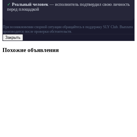
✓
Реальный человек
— исполнитель подтвердил свою личность
перед площадкой
При возникновении спорной ситуации обращайтесь в поддержку SLY Club. Выплата
производится после проверки обстоятельств.
Закрыть
Похожие объявления