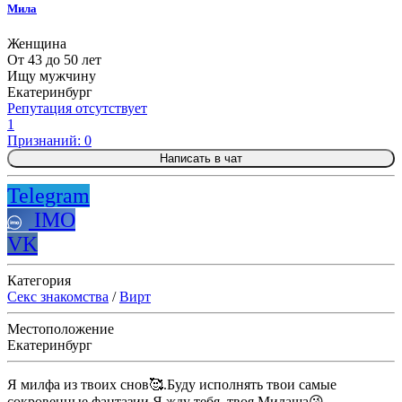
Мила
Женщина
От 43 до 50 лет
Ищу мужчину
Екатеринбург
Репутация отсутствует
1
Признаний: 0
Написать в чат
Telegram
IMO
VK
Категория
Секс знакомства
/
Вирт
Местоположение
Екатеринбург
Я милфа из твоих снов🥰.Буду исполнять твои самые
сокровенные фантазии.Я жду тебя..твоя Милаша😘