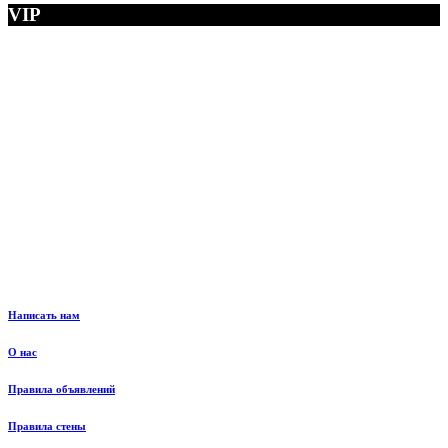
VIP
Написать нам
О нас
Правила объявлений
Правила стены