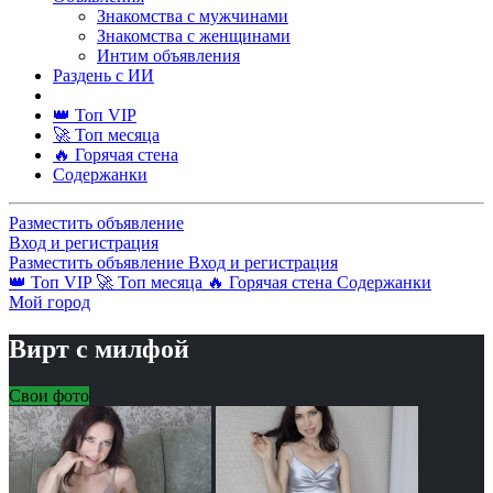
Знакомства с мужчинами
Знакомства с женщинами
Интим объявления
Раздень с ИИ
👑 Топ VIP
🚀 Топ месяца
🔥 Горячая стена
Содержанки
Разместить объявление
Вход и регистрация
Разместить объявление
Вход и регистрация
👑 Топ VIP
🚀 Топ месяца
🔥 Горячая стена
Содержанки
Мой город
Вирт с милфой
Свои фото