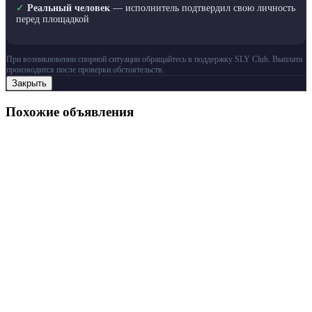
✓
Реальный человек
— исполнитель подтвердил свою личность
перед площадкой
При возникновении спорной ситуации обращайтесь в поддержку SLY Club. Выплата
производится после проверки обстоятельств.
Закрыть
Похожие объявления