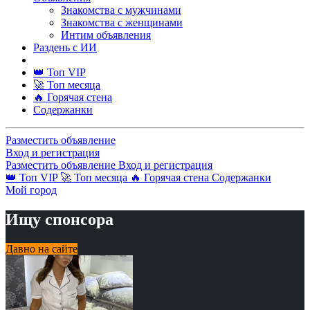
Знакомства с мужчинами
Знакомства с женщинами
Интим объявления
Раздень с ИИ
👑 Топ VIP
🚀 Топ месяца
🔥 Горячая стена
Содержанки
Разместить объявление
Вход и регистрация
Разместить объявление
Вход и регистрация
👑 Топ VIP
🚀 Топ месяца
🔥 Горячая стена
Содержанки
Мой город
Ищу спонсора
Давно на сайте