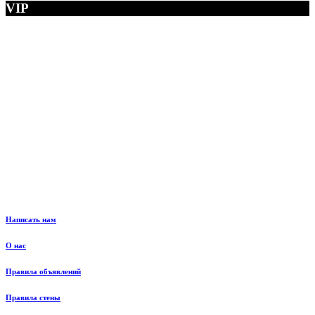
VIP
Написать нам
О нас
Правила объявлений
Правила стены