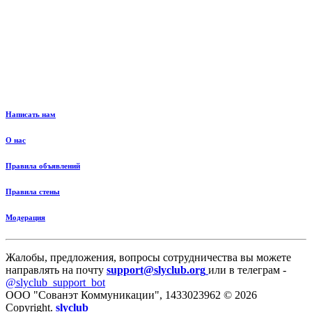
Написать нам
О нас
Правила объявлений
Правила стены
Модерация
Жалобы, предложения, вопросы сотрудничества вы можете
направлять на почту
support@slyclub.org
или в телеграм -
@slyclub_support_bot
ООО "Сованэт Коммуникации", 1433023962 © 2026
Copyright.
slyclub