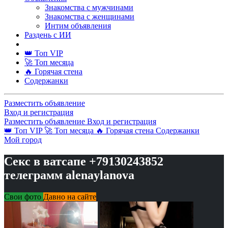
Знакомства с мужчинами
Знакомства с женщинами
Интим объявления
Раздень с ИИ
👑 Топ VIP
🚀 Топ месяца
🔥 Горячая стена
Содержанки
Разместить объявление
Вход и регистрация
Разместить объявление
Вход и регистрация
👑 Топ VIP
🚀 Топ месяца
🔥 Горячая стена
Содержанки
Мой город
Секс в ватсапе +79130243852
телеграмм alenaylanova
Свои фото
Давно на сайте