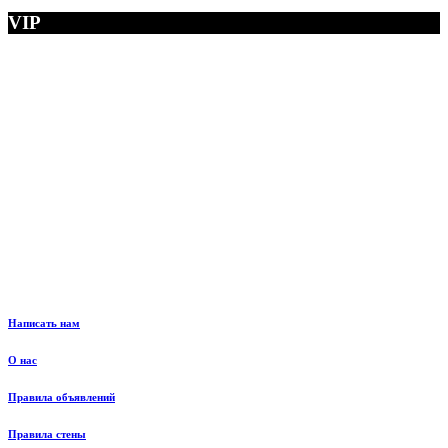
VIP
Написать нам
О нас
Правила объявлений
Правила стены