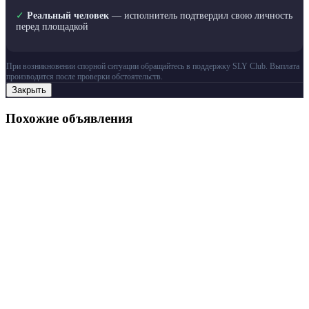
✓
Реальный человек
— исполнитель подтвердил свою личность
перед площадкой
При возникновении спорной ситуации обращайтесь в поддержку SLY Club. Выплата
производится после проверки обстоятельств.
Закрыть
Похожие объявления