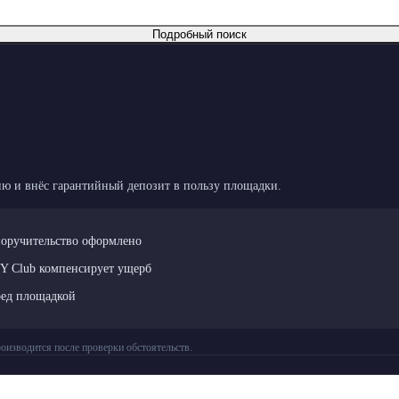
Подробный поиск
ю и внёс гарантийный депозит в пользу площадки.
поручительство оформлено
LY Club компенсирует ущерб
ред площадкой
оизводится после проверки обстоятельств.