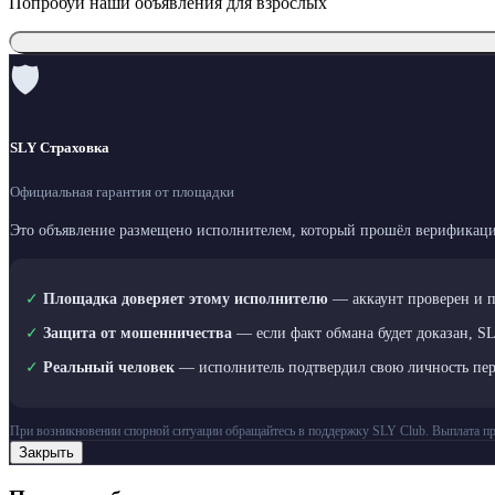
Попробуй наши объявления для взрослых
🛡
SLY Страховка
Официальная гарантия от площадки
Это объявление размещено исполнителем, который прошёл верификаци
✓
Площадка доверяет этому исполнителю
— аккаунт проверен и 
✓
Защита от мошенничества
— если факт обмана будет доказан, S
✓
Реальный человек
— исполнитель подтвердил свою личность пе
При возникновении спорной ситуации обращайтесь в поддержку SLY Club. Выплата пр
Закрыть