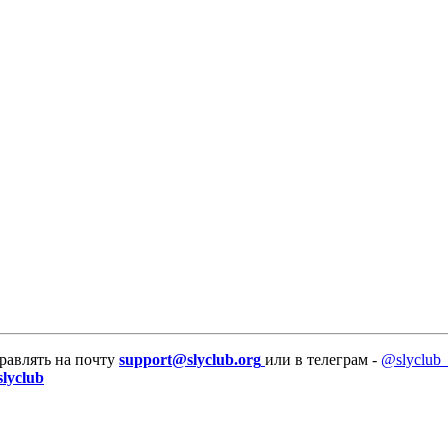
равлять на почту
support@slyclub.org
или в телеграм -
@slyclub_
slyclub