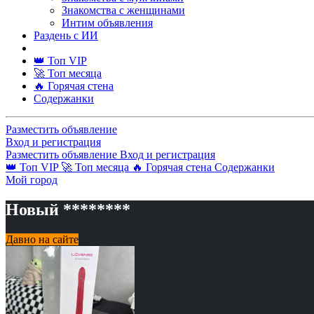
Знакомства с женщинами
Интим объявления
Раздень с ИИ
👑 Топ VIP
🚀 Топ месяца
🔥 Горячая стена
Содержанки
Разместить объявление
Вход и регистрация
Разместить объявление
Вход и регистрация
👑 Топ VIP
🚀 Топ месяца
🔥 Горячая стена
Содержанки
Мой город
Новый ********
Давно на сайте