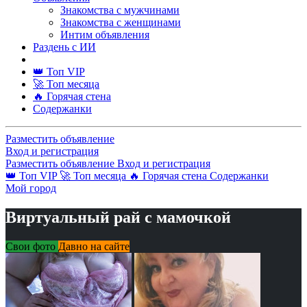
Знакомства с мужчинами
Знакомства с женщинами
Интим объявления
Раздень с ИИ
👑 Топ VIP
🚀 Топ месяца
🔥 Горячая стена
Содержанки
Разместить объявление
Вход и регистрация
Разместить объявление
Вход и регистрация
👑 Топ VIP
🚀 Топ месяца
🔥 Горячая стена
Содержанки
Мой город
Виртуальный рай с мамочкой
Свои фото
Давно на сайте