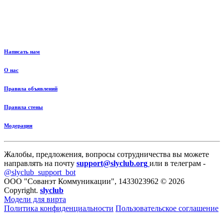
Написать нам
О нас
Правила объявлений
Правила стены
Модерация
Жалобы, предложения, вопросы сотрудничества вы можете
направлять на почту
support@slyclub.org
или в телеграм -
@slyclub_support_bot
ООО "Сованэт Коммуникации", 1433023962 © 2026
Copyright.
slyclub
Модели для вирта
Политика конфиденциальности
Пользовательское соглашение