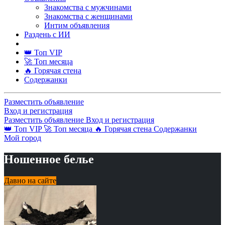
Знакомства с мужчинами
Знакомства с женщинами
Интим объявления
Раздень с ИИ
👑 Топ VIP
🚀 Топ месяца
🔥 Горячая стена
Содержанки
Разместить объявление
Вход и регистрация
Разместить объявление
Вход и регистрация
👑 Топ VIP
🚀 Топ месяца
🔥 Горячая стена
Содержанки
Мой город
Ношенное белье
Давно на сайте