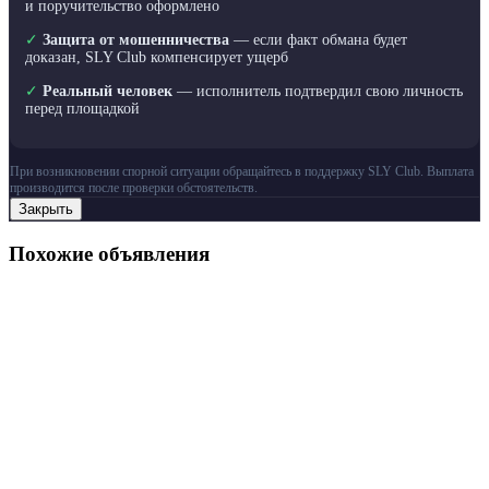
и поручительство оформлено
✓
Защита от мошенничества
— если факт обмана будет
доказан, SLY Club компенсирует ущерб
✓
Реальный человек
— исполнитель подтвердил свою личность
перед площадкой
При возникновении спорной ситуации обращайтесь в поддержку SLY Club. Выплата
производится после проверки обстоятельств.
Закрыть
Похожие объявления