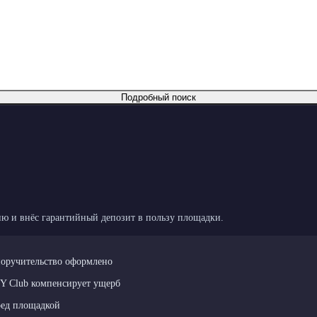
Подробный поиск
ю и внёс гарантийный депозит в пользу площадки.
поручительство оформлено
LY Club компенсирует ущерб
ред площадкой