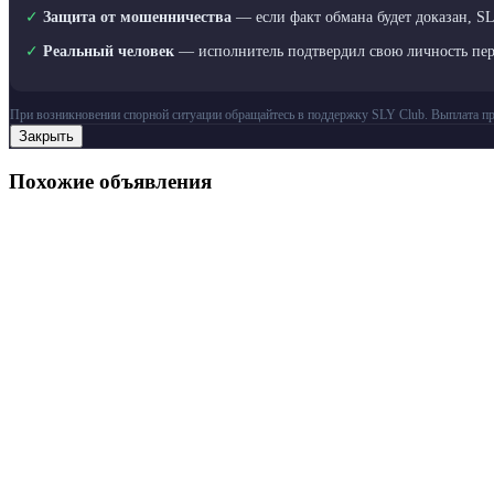
✓
Защита от мошенничества
— если факт обмана будет доказан, S
✓
Реальный человек
— исполнитель подтвердил свою личность пе
При возникновении спорной ситуации обращайтесь в поддержку SLY Club. Выплата пр
Закрыть
Похожие объявления