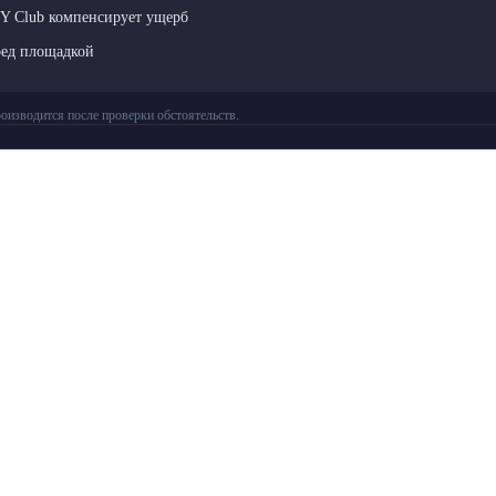
LY Club компенсирует ущерб
ред площадкой
оизводится после проверки обстоятельств.