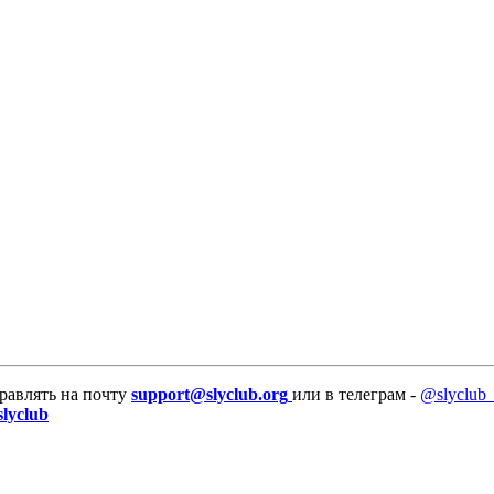
равлять на почту
support@slyclub.org
или в телеграм -
@slyclub_
slyclub