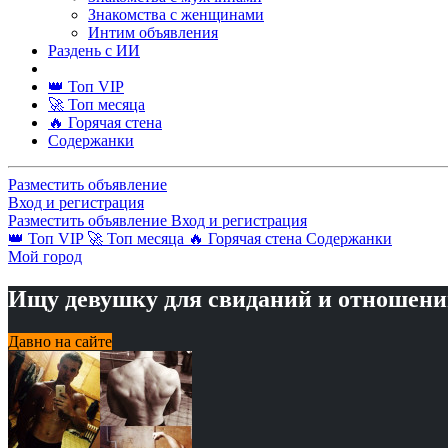
Знакомства с женщинами
Интим объявления
Раздень с ИИ
👑 Топ VIP
🚀 Топ месяца
🔥 Горячая стена
Содержанки
Разместить объявление
Вход и регистрация
Разместить объявление
Вход и регистрация
👑 Топ VIP
🚀 Топ месяца
🔥 Горячая стена
Содержанки
Мой город
Ищу девушку для свиданий и отношен
Давно на сайте