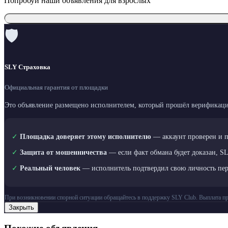
Попробуй наши объявления для взрослых
🛡
SLY Страховка
Официальная гарантия от площадки
Это объявление размещено исполнителем, который прошёл верификаци
✓
Площадка доверяет этому исполнителю
— аккаунт проверен и 
✓
Защита от мошенничества
— если факт обмана будет доказан, S
✓
Реальный человек
— исполнитель подтвердил свою личность пе
При возникновении спорной ситуации обращайтесь в поддержку SLY Club. Выплата пр
Закрыть