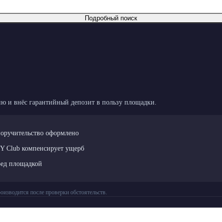
Подробный поиск
ю и внёс гарантийный депозит в пользу площадки.
поручительство оформлено
LY Club компенсирует ущерб
ред площадкой
оизводится после проверки обстоятельств.