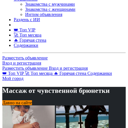
Знакомства с мужчинами
Знакомства с женщинами
Интим объявления
Раздень с ИИ
👑 Топ VIP
🚀 Топ месяца
🔥 Горячая стена
Содержанки
Разместить объявление
Вход и регистрация
Разместить объявление
Вход и регистрация
👑 Топ VIP
🚀 Топ месяца
🔥 Горячая стена
Содержанки
Мой город
Массаж от чувственной брюнетки
Давно на сайте