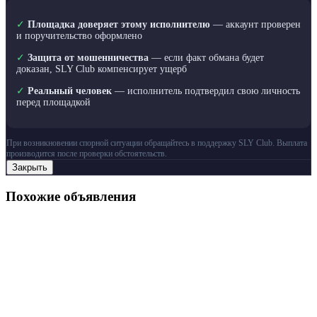
✓
Площадка доверяет этому исполнителю
— аккаунт проверен
и поручительство оформлено
✓
Защита от мошенничества
— если факт обмана будет
доказан, SLY Club компенсирует ущерб
✓
Реальный человек
— исполнитель подтвердил свою личность
перед площадкой
При возникновении спорной ситуации обращайтесь в поддержку SLY Club. Выплата
производится после проверки обстоятельств.
Закрыть
Похожие объявления