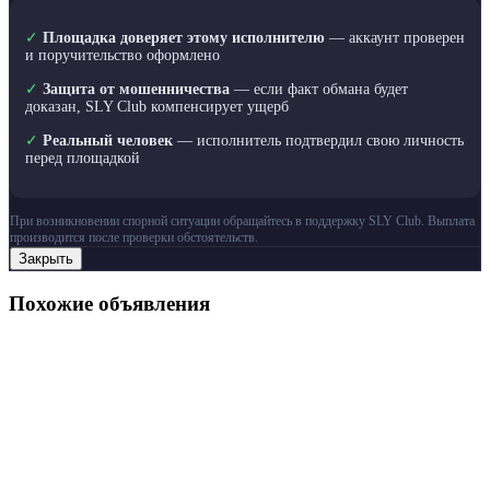
✓
Площадка доверяет этому исполнителю
— аккаунт проверен
и поручительство оформлено
✓
Защита от мошенничества
— если факт обмана будет
доказан, SLY Club компенсирует ущерб
✓
Реальный человек
— исполнитель подтвердил свою личность
перед площадкой
При возникновении спорной ситуации обращайтесь в поддержку SLY Club. Выплата
производится после проверки обстоятельств.
Закрыть
Похожие объявления