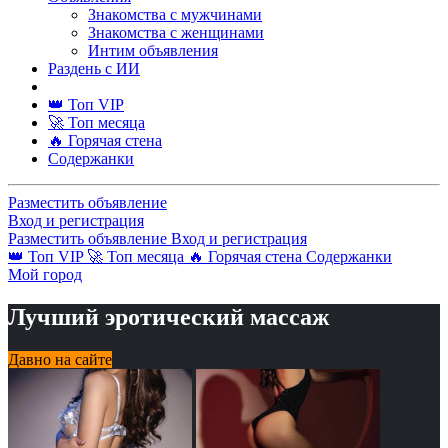
Знакомства с мужчинами
Знакомства с женщинами
Интим объявления
Раздень с ИИ
👑 Топ VIP
🚀 Топ месяца
🔥 Горячая стена
Содержанки
Разместить объявление
Вход и регистрация
Разместить объявление
Вход и регистрация
👑 Топ VIP
🚀 Топ месяца
🔥 Горячая стена
Содержанки
Мой город
Лучший эротический массаж
Давно на сайте