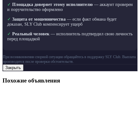
✓
Площадка доверяет этому исполнителю
— аккаунт проверен
и поручительство оформлено
✓
Защита от мошенничества
— если факт обмана будет
доказан, SLY Club компенсирует ущерб
✓
Реальный человек
— исполнитель подтвердил свою личность
перед площадкой
При возникновении спорной ситуации обращайтесь в поддержку SLY Club. Выплата
производится после проверки обстоятельств.
Закрыть
Похожие объявления