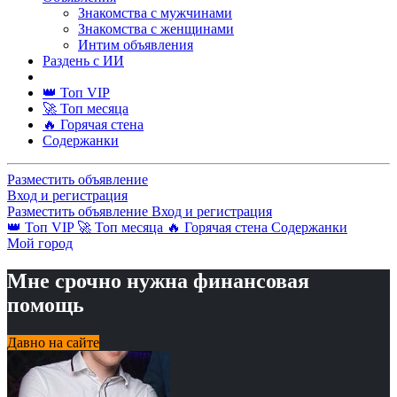
Знакомства с мужчинами
Знакомства с женщинами
Интим объявления
Раздень с ИИ
👑 Топ VIP
🚀 Топ месяца
🔥 Горячая стена
Содержанки
Разместить объявление
Вход и регистрация
Разместить объявление
Вход и регистрация
👑 Топ VIP
🚀 Топ месяца
🔥 Горячая стена
Содержанки
Мой город
Мне срочно нужна финансовая
помощь
Давно на сайте