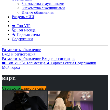
Знакомства с мужчинами
Знакомства с женщинами
Интим объявления
Раздень с ИИ
👑 Топ VIP
🚀 Топ месяца
🔥 Горячая стена
Содержанки
Разместить объявление
Вход и регистрация
Разместить объявление
Вход и регистрация
👑 Топ VIP
🚀 Топ месяца
🔥 Горячая стена
Содержанки
Мой город
вирт.
Свои фото
Давно на сайте