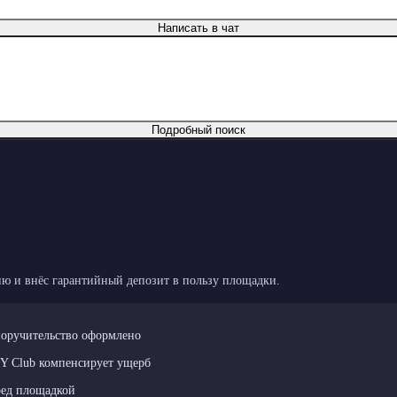
Написать в чат
Подробный поиск
ю и внёс гарантийный депозит в пользу площадки.
поручительство оформлено
LY Club компенсирует ущерб
ред площадкой