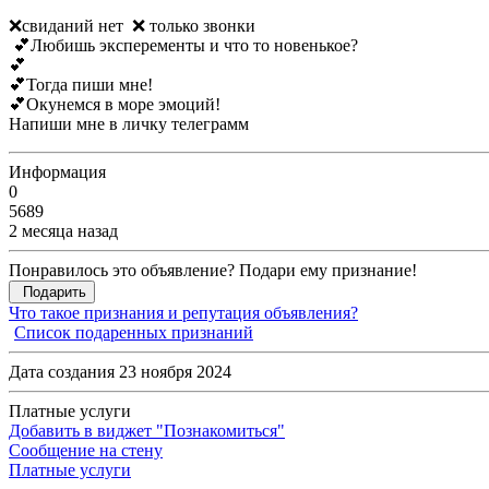
❌свиданий нет ❌ только звонки
💕Любишь эксперементы и что то новенькое?
💕
💕Тогда пиши мне!
💕Окунемся в море эмоций!
Напиши мне в личку телеграмм
Информация
0
5689
2 месяца назад
Понравилось это объявление? Подари ему признание!
Подарить
Что такое признания и репутация объявления?
Список подаренных признаний
Дата создания 23 ноября 2024
Платные услуги
Добавить в виджет "Познакомиться"
Сообщение на стену
Платные услуги