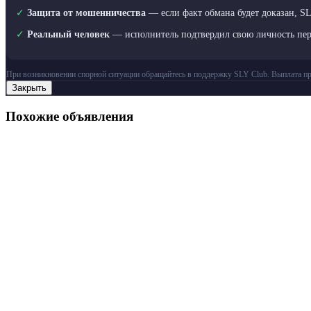
✓
Защита от мошенничества
— если факт обмана будет доказан, S
✓
Реальный человек
— исполнитель подтвердил свою личность пе
При возникновении спорной ситуации обращайтесь в поддержку SLY Club. Выплата пр
Закрыть
Похожие объявления