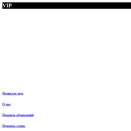
VIP
Написать нам
О нас
Правила объявлений
Правила стены