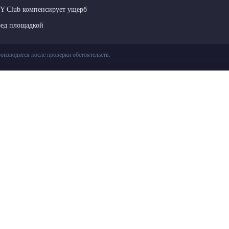
LY Club компенсирует ущерб
ред площадкой
оизводится после проверки обстоятельств.