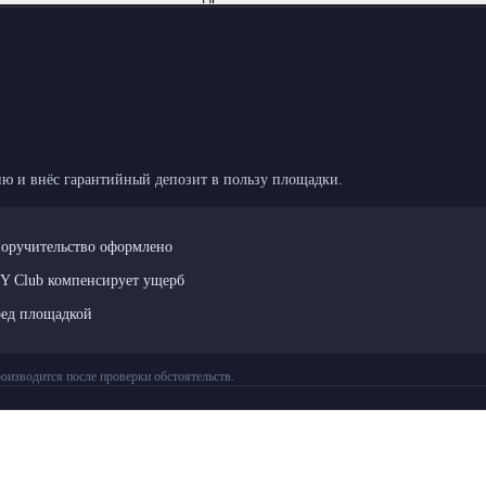
ю и внёс гарантийный депозит в пользу площадки.
поручительство оформлено
LY Club компенсирует ущерб
ред площадкой
оизводится после проверки обстоятельств.