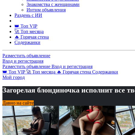
Знакомства с женщинами
Интим объявления
Раздень с ИИ
👑 Топ VIP
🚀 Топ месяца
🔥 Горячая стена
Содержанки
Разместить объявление
Вход и регистрация
Разместить объявление
Вход и регистрация
👑 Топ VIP
🚀 Топ месяца
🔥 Горячая стена
Содержанки
Мой город
Загорелая блондиночка исполнит все т
Давно на сайте