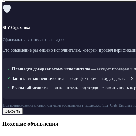
🛡
SLY Страховка
Официальная гарантия от площадки
Это объявление размещено исполнителем, который прошёл верификаци
✓
Площадка доверяет этому исполнителю
— аккаунт проверен и 
✓
Защита от мошенничества
— если факт обмана будет доказан, S
✓
Реальный человек
— исполнитель подтвердил свою личность пе
При возникновении спорной ситуации обращайтесь в поддержку SLY Club. Выплата пр
Закрыть
Похожие объявления