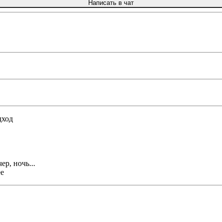
Написать в чат
дход
ер, ночь...
ее