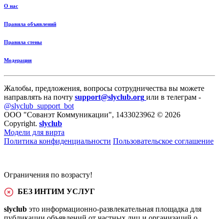
О нас
Правила объявлений
Правила стены
Модерация
Жалобы, предложения, вопросы сотрудничества вы можете
направлять на почту
support@slyclub.org
или в телеграм -
@slyclub_support_bot
ООО "Сованэт Коммуникации", 1433023962 © 2026
Copyright.
slyclub
Модели для вирта
Политика конфиденциальности
Пользовательское соглашение
Ограничения по возрасту!
БЕЗ ИНТИМ УСЛУГ
slyclub
это информационно-развлекательная площадка для
публикации объявлений от частных лиц и организаций о