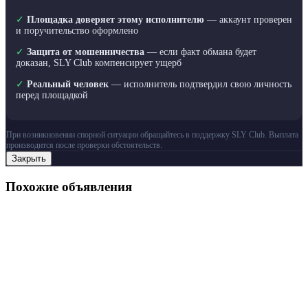
✓
Площадка доверяет этому исполнителю
— аккаунт проверен
и поручительство оформлено
✓
Защита от мошенничества
— если факт обмана будет
доказан, SLY Club компенсирует ущерб
✓
Реальный человек
— исполнитель подтвердил свою личность
перед площадкой
При возникновении спорной ситуации обращайтесь в поддержку SLY Club. Выплата
производится после проверки обстоятельств.
Закрыть
Похожие объявления