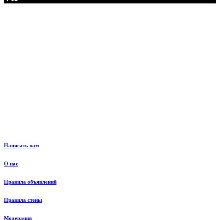
Написать нам
О нас
Правила объявлений
Правила стены
Модерация