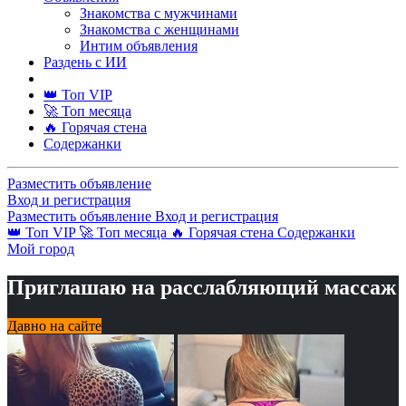
Знакомства с мужчинами
Знакомства с женщинами
Интим объявления
Раздень с ИИ
👑 Топ VIP
🚀 Топ месяца
🔥 Горячая стена
Содержанки
Разместить объявление
Вход и регистрация
Разместить объявление
Вход и регистрация
👑 Топ VIP
🚀 Топ месяца
🔥 Горячая стена
Содержанки
Мой город
Приглашаю на расслабляющий массаж
Давно на сайте