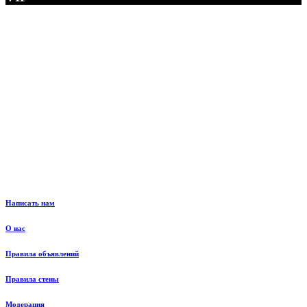
Написать нам
О нас
Правила объявлений
Правила стены
Модерация