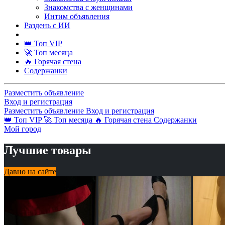
Знакомства с женщинами
Интим объявления
Раздень с ИИ
👑 Топ VIP
🚀 Топ месяца
🔥 Горячая стена
Содержанки
Разместить объявление
Вход и регистрация
Разместить объявление
Вход и регистрация
👑 Топ VIP
🚀 Топ месяца
🔥 Горячая стена
Содержанки
Мой город
Лучшие товары
Давно на сайте