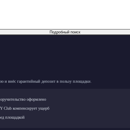
Подробный поиск
ю и внёс гарантийный депозит в пользу площадки.
поручительство оформлено
LY Club компенсирует ущерб
ред площадкой