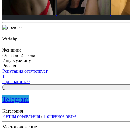
Wetbaby
Женщина
От 18 до 21 года
Ищу мужчину
Россия
Репутация отсутствует
1
Признаний: 0
Telegram
Категория
Интим объявления
/
Ношенное белье
Местоположение