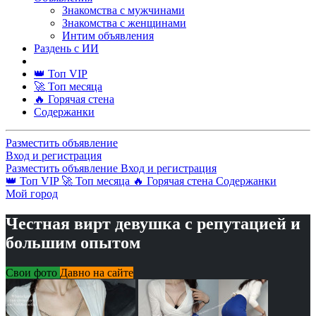
Знакомства с мужчинами
Знакомства с женщинами
Интим объявления
Раздень с ИИ
👑 Топ VIP
🚀 Топ месяца
🔥 Горячая стена
Содержанки
Разместить объявление
Вход и регистрация
Разместить объявление
Вход и регистрация
👑 Топ VIP
🚀 Топ месяца
🔥 Горячая стена
Содержанки
Мой город
Честная вирт девушка с репутацией и
большим опытом
Свои фото
Давно на сайте