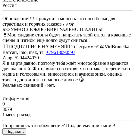
Россия
Обновление!!!! Прикупила много классного белья для
страстных и горячих заказов♀️♂️🔞
БЕЗУМНО ЛЮБЛЮ ВИРТУАЛЬНО ШАЛИТЬ‼️
🍷Мои сладкие стоны будут напрягать твой ствол, а красивые
сцены и изгибы ещё долго будут сниться‼️
❤️‍🔥ПОДПИШИСЬ НА МЕНЯ❤️‍🔥 Телеграмм ✅ @VirtBrunetka
Ватсап, imo, max, тг
+79618090597
Zangi 5294424939
Я в вирта давно, поэтому тебя ждёт многообразие вариантов
для шалостей. Фото, видео из готовых и на заказ, переписки с
медиа и голосовыми, видеозвонок и аудиозвонки, оценка
твоего достоинства и многое другое 😘
Реальных свиданий - нет.
Информация
0
8679
1 месяц назад
Понравилось это объявление? Подари ему признание!
Подарить