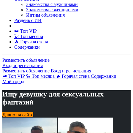
Знакомства с мужчинами
Знакомства с женщинами
Интим объявления
Раздень с ИИ
👑 Топ VIP
🚀 Топ месяца
🔥 Горячая стена
Содержанки
Разместить объявление
Вход и регистрация
Разместить объявление
Вход и регистрация
👑 Топ VIP
🚀 Топ месяца
🔥 Горячая стена
Содержанки
Мой город
Ищу девушку для сексуальных
фантазий
Давно на сайте