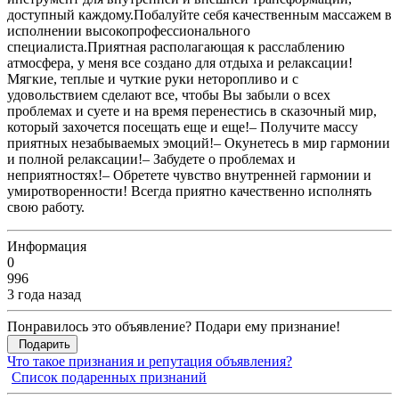
доступный каждому.Побалуйте себя качественным массажем в
исполнении высокопрофессионального
специалиста.Приятная располагающая к расслаблению
атмосфера, у меня все создано для отдыха и релаксации!
Мягкие, теплые и чуткие руки неторопливо и с
удовольствием сделают все, чтобы Вы забыли о всех
проблемах и суете и на время перенестись в сказочный мир,
который захочется посещать еще и еще!– Получите массу
приятных незабываемых эмоций!– Окунетесь в мир гармонии
и полной релаксации!– Забудете о проблемах и
неприятностях!– Обретете чувство внутренней гармонии и
умиротворенности! Всегда приятно качественно исполнять
свою работу.
Информация
0
996
3 года назад
Понравилось это объявление? Подари ему признание!
Подарить
Что такое признания и репутация объявления?
Список подаренных признаний