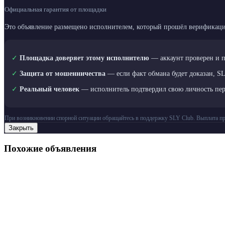
Официальная гарантия от площадки
Это объявление размещено исполнителем, который прошёл верификаци
✓
Площадка доверяет этому исполнителю
— аккаунт проверен и 
✓
Защита от мошенничества
— если факт обмана будет доказан, S
✓
Реальный человек
— исполнитель подтвердил свою личность пе
При возникновении спорной ситуации обращайтесь в поддержку SLY Club. Выплата пр
Закрыть
Похожие объявления