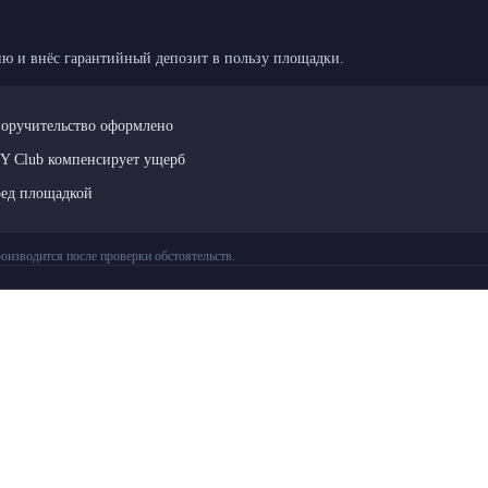
ю и внёс гарантийный депозит в пользу площадки.
поручительство оформлено
LY Club компенсирует ущерб
ред площадкой
оизводится после проверки обстоятельств.