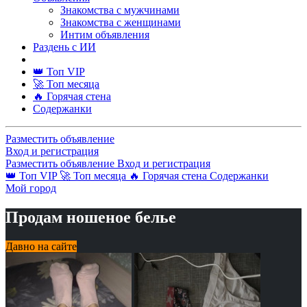
Знакомства с мужчинами
Знакомства с женщинами
Интим объявления
Раздень с ИИ
👑 Топ VIP
🚀 Топ месяца
🔥 Горячая стена
Содержанки
Разместить объявление
Вход и регистрация
Разместить объявление
Вход и регистрация
👑 Топ VIP
🚀 Топ месяца
🔥 Горячая стена
Содержанки
Мой город
Продам ношеное белье
Давно на сайте