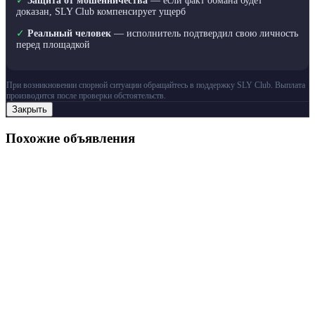
✓
Защита от мошенничества
— если факт обмана будет
доказан, SLY Club компенсирует ущерб
✓
Реальный человек
— исполнитель подтвердил свою личность
перед площадкой
При возникновении спорной ситуации обращайтесь в поддержку SLY Club. Выплата
производится после проверки обстоятельств.
Закрыть
Похожие объявления