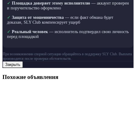
✓
Площадка доверяет этому исполнителю
— аккаунт проверен
и поручительство оформлено
✓
Защита от мошенничества
— если факт обмана будет
доказан, SLY Club компенсирует ущерб
✓
Реальный человек
— исполнитель подтвердил свою личность
перед площадкой
При возникновении спорной ситуации обращайтесь в поддержку SLY Club. Выплата
производится после проверки обстоятельств.
Закрыть
Похожие объявления