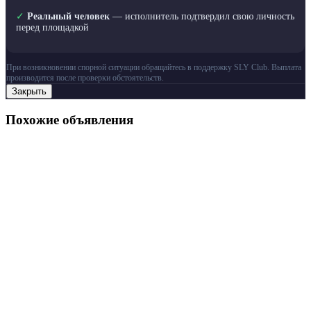
✓
Реальный человек
— исполнитель подтвердил свою личность
перед площадкой
При возникновении спорной ситуации обращайтесь в поддержку SLY Club. Выплата
производится после проверки обстоятельств.
Закрыть
Похожие объявления