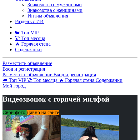
Знакомства с мужчинами
Знакомства с женщинами
Интим объявления
Раздень с ИИ
👑 Топ VIP
🚀 Топ месяца
🔥 Горячая стена
Содержанки
Разместить объявление
Вход и регистрация
Разместить объявление
Вход и регистрация
👑 Топ VIP
🚀 Топ месяца
🔥 Горячая стена
Содержанки
Мой город
Видеозвонок с горячей милфой
Свои фото
Давно на сайте