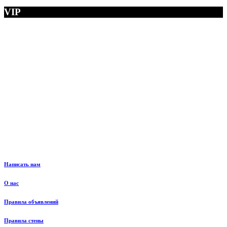
VIP
Написать нам
О нас
Правила объявлений
Правила стены