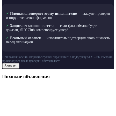
✓
Площадка доверяет этому исполнителю
— аккаунт проверен
и поручительство оформлено
✓
Защита от мошенничества
— если факт обмана будет
доказан, SLY Club компенсирует ущерб
✓
Реальный человек
— исполнитель подтвердил свою личность
перед площадкой
При возникновении спорной ситуации обращайтесь в поддержку SLY Club. Выплата
производится после проверки обстоятельств.
Закрыть
Похожие объявления