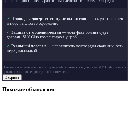
верификацию и внёс гарантийный депозит в пользу площадки.
✓
Площадка доверяет этому исполнителю
— аккаунт проверен
и поручительство оформлено
✓
Защита от мошенничества
— если факт обмана будет
доказан, SLY Club компенсирует ущерб
✓
Реальный человек
— исполнитель подтвердил свою личность
перед площадкой
При возникновении спорной ситуации обращайтесь в поддержку SLY Club. Выплата
производится после проверки обстоятельств.
Закрыть
Похожие объявления