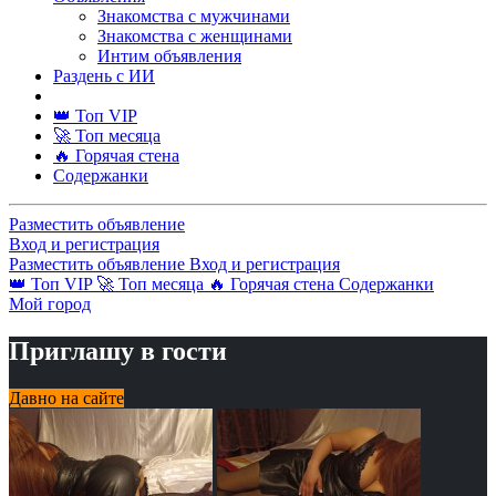
Знакомства с мужчинами
Знакомства с женщинами
Интим объявления
Раздень с ИИ
👑 Топ VIP
🚀 Топ месяца
🔥 Горячая стена
Содержанки
Разместить объявление
Вход и регистрация
Разместить объявление
Вход и регистрация
👑 Топ VIP
🚀 Топ месяца
🔥 Горячая стена
Содержанки
Мой город
Приглашу в гости
Давно на сайте