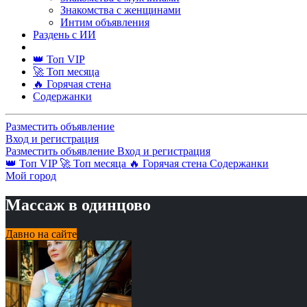
Знакомства с женщинами
Интим объявления
Раздень с ИИ
👑 Топ VIP
🚀 Топ месяца
🔥 Горячая стена
Содержанки
Разместить объявление
Вход и регистрация
Разместить объявление
Вход и регистрация
👑 Топ VIP
🚀 Топ месяца
🔥 Горячая стена
Содержанки
Мой город
Массаж в одинцово
Давно на сайте