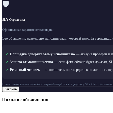
🛡
SLY Страховка
Официальная гарантия от площадки
Это объявление размещено исполнителем, который прошёл верификаци
✓
Площадка доверяет этому исполнителю
— аккаунт проверен и 
✓
Защита от мошенничества
— если факт обмана будет доказан, S
✓
Реальный человек
— исполнитель подтвердил свою личность пе
При возникновении спорной ситуации обращайтесь в поддержку SLY Club. Выплата пр
Закрыть
Похожие объявления