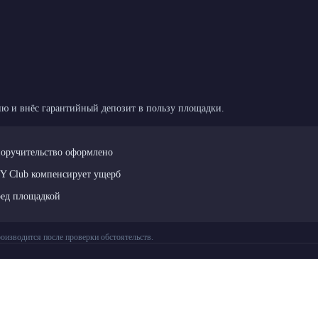
ю и внёс гарантийный депозит в пользу площадки.
поручительство оформлено
LY Club компенсирует ущерб
ред площадкой
оизводится после проверки обстоятельств.