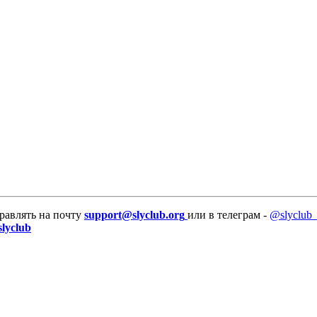
равлять на почту
support@slyclub.org
или в телеграм -
@slyclub_
slyclub