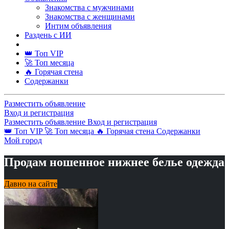
Знакомства с мужчинами
Знакомства с женщинами
Интим объявления
Раздень с ИИ
👑 Топ VIP
🚀 Топ месяца
🔥 Горячая стена
Содержанки
Разместить объявление
Вход и регистрация
Разместить объявление
Вход и регистрация
👑 Топ VIP
🚀 Топ месяца
🔥 Горячая стена
Содержанки
Мой город
Продам ношенное нижнее белье одежда
Давно на сайте