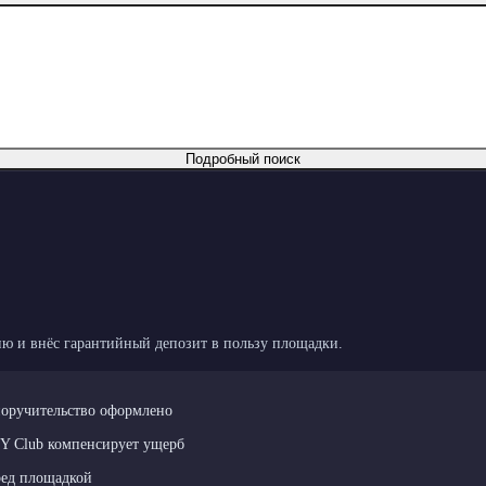
Подробный поиск
ю и внёс гарантийный депозит в пользу площадки.
поручительство оформлено
LY Club компенсирует ущерб
ред площадкой