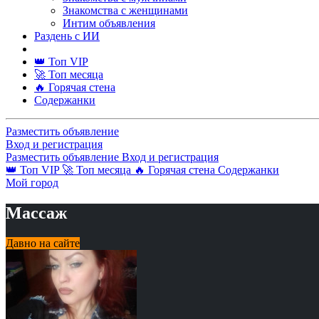
Знакомства с женщинами
Интим объявления
Раздень с ИИ
👑 Топ VIP
🚀 Топ месяца
🔥 Горячая стена
Содержанки
Разместить объявление
Вход и регистрация
Разместить объявление
Вход и регистрация
👑 Топ VIP
🚀 Топ месяца
🔥 Горячая стена
Содержанки
Мой город
Массаж
Давно на сайте