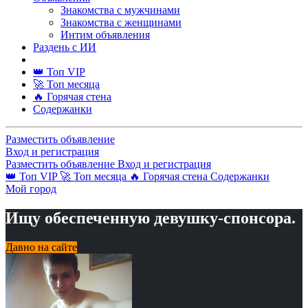
Знакомства с мужчинами
Знакомства с женщинами
Интим объявления
Раздень с ИИ
👑 Топ VIP
🚀 Топ месяца
🔥 Горячая стена
Содержанки
Разместить объявление
Вход и регистрация
Разместить объявление
Вход и регистрация
👑 Топ VIP
🚀 Топ месяца
🔥 Горячая стена
Содержанки
Мой город
Ищу обеспеченную девушку-спонсора.
Давно на сайте