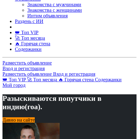
Знакомства с мужчинами
Знакомства с женщинами
Интим объявления
Раздень с ИИ
👑 Топ VIP
🚀 Топ месяца
🔥 Горячая стена
Содержанки
Разместить объявление
Вход и регистрация
Разместить объявление
Вход и регистрация
👑 Топ VIP
🚀 Топ месяца
🔥 Горячая стена
Содержанки
Мой город
Разыскиваются попутчики в
индию(гоа).
Давно на сайте