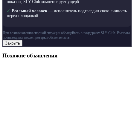
доказан, SLY Club компенсирует ущерб
✓
Реальный человек
— исполнитель подтвердил свою личность
перед площадкой
При возникновении спорной ситуации обращайтесь в поддержку SLY Club. Выплата
производится после проверки обстоятельств.
Закрыть
Похожие объявления