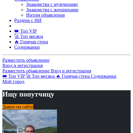
Знакомства с мужчинами
Знакомства с женщинами
Интим объявления
Раздень с ИИ
👑 Топ VIP
🚀 Топ месяца
🔥 Горячая стена
Содержанки
Разместить объявление
Вход и регистрация
Разместить объявление
Вход и регистрация
👑 Топ VIP
🚀 Топ месяца
🔥 Горячая стена
Содержанки
Мой город
Ищу попутчицу
Давно на сайте