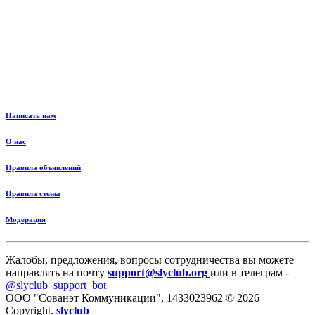
Написать нам
О нас
Правила объявлений
Правила стены
Модерация
Жалобы, предложения, вопросы сотрудничества вы можете
направлять на почту
support@slyclub.org
или в телеграм -
@slyclub_support_bot
ООО "Сованэт Коммуникации", 1433023962 © 2026
Copyright.
slyclub